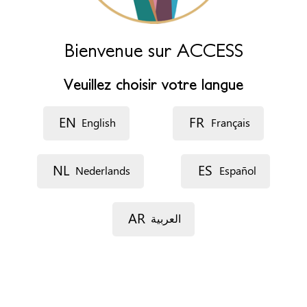
Horaires d’ouverture
Hébergement 24H/24.. mais inscription et
Bienvenue sur ACCESS
accompagnement de 9H à 17 H
Veuillez choisir votre langue
Accessibilité
Accessible aux personnes à mobilité réduite
EN
FR
English
Français
Rendez-vous
Par téléphone
NL
ES
Nederlands
Español
Par e-mail
Sans RDV
Sur place
AR
العربية
Documents
Rapport social
Situation de séjour
Demandeur.se.s d'asile