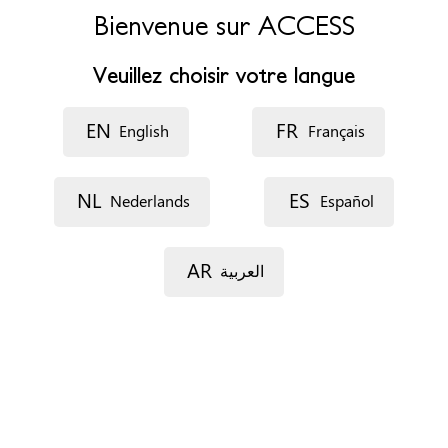
Bienvenue sur ACCESS
Horaires d’ouverture
9h-17h
Veuillez choisir votre langue
Accessibilité
EN
FR
English
Français
Possibilité d'accueil en langue étrangère
Rendez-vous
NL
ES
Nederlands
Español
Par téléphone
Par e-mail
Sur place
AR
العربية
Documents
Rapport psychologique circonstancié
Situation de séjour
Pas d'importance
Profils