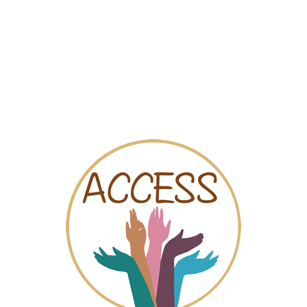
Sociale kaart
Video’s
Online chat
twerpen Pension Van Schoonho