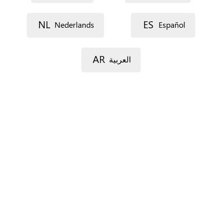
Dirección postal (línea 1)
NL
ES
Nederlands
Español
Dirección postal (línea 2)
AR
العربية
Código postal
Localidad
Provincia
Sólo para España.
País
*