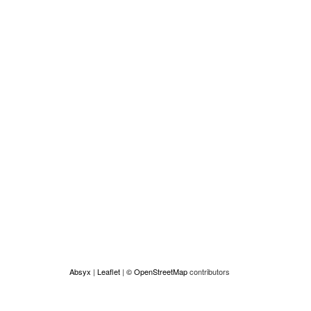
Absyx
|
Leaflet
|
© OpenStreetMap
contributors