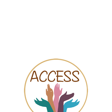
Mapa
Videos
Chat
u Luxembourg
gréée par la Région Wallonne, la Maison Arc-en-Ciel est un lieu d
de la province de Luxembourg. La Maison Arc-en-Ciel offre la poss
GBTI, sur la législation et sur la lutte contre l’homophobie et la t
ociale, psychologique ou médicale ;
 province de Luxembourg ;
entre de documentation ;
u d’une association LGBT ou dans l’organisation d’évènements LGB