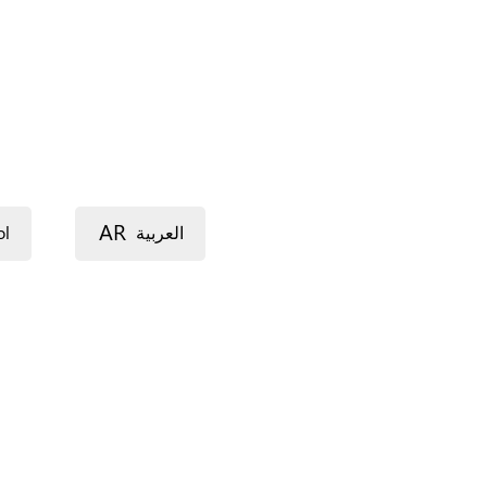
ccueillant des jeunes ou des adultes et propose
transgenres…) ;
AR
ol
العربية