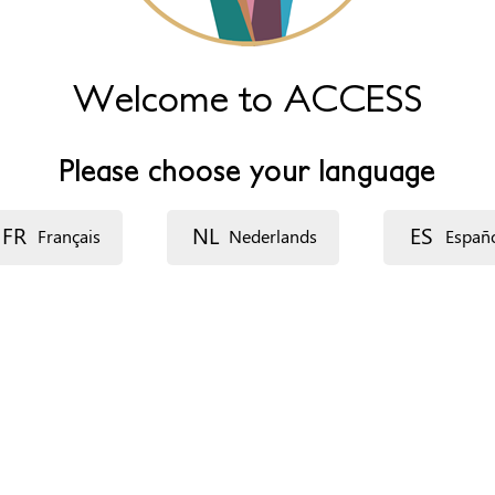
ourg :
omophobie et la transphobie dans les écoles ou toute institution a
Welcome to ACCESS
n LGBTI ;
ransidentitaires, demandeurs d’asile LGBTI, jeunes LGBTI, jeunes 
GBTI de la région
Please choose your language
FR
NL
ES
Français
Nederlands
Españ