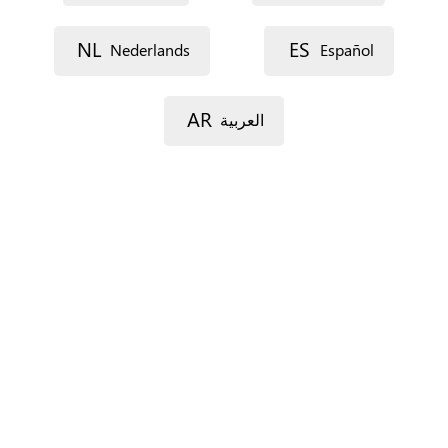
Dirección postal (línea 1)
NL
ES
Nederlands
Español
Dirección postal (línea 2)
AR
العربية
Código postal
Localidad
Provincia
Sólo para España.
País
*