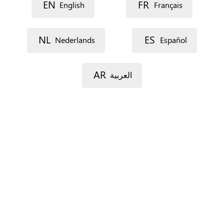
EN
FR
English
Français
خوف (العربية)
ፍርሃት (አማርኛ)
ፍርሒ (ትግርኛ)
Coulol (Pulaar)
Cabsi (Af-Soomaali)
Mesi (Afar)
NL
ES
Nederlands
Español
Silan (Malinke)
Gakhoui (Soussou)
AR
Страх (Українська)
ketakutan (bahasa Indonesia)
العربية
(کوردی) ترس
Delen
ACCESS
© Copyright GAMS Belgium 2026
communication@gams.be
gams.be
Realisatie door Absyx