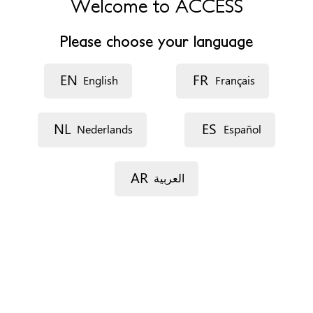
Welcome to ACCESS
Fax
+3226733287
Please choose your language
Website
http://www.centre-guidance-uccle-boitsfort.be
EN
FR
English
Français
Openingsuren
Permanences téléphoniques et d'accueil du lundi au
NL
ES
Nederlands
Español
vendredi de 9h à 12h et le jeudi de 17h à 18h. Les
consultations ont lieu sur rendez-vous
AR
العربية
Specifieke noden
Toegankelijk voor personen met beperkte mobiliteit
Onthaal in eigen taal (via team of externe vertalers)
Een afspraak maken
Via telefoon
Op kantoor