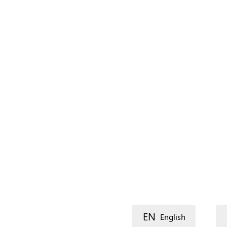
Naam (extra)
Taal
Beschrijving
Lijn 1
EN
English