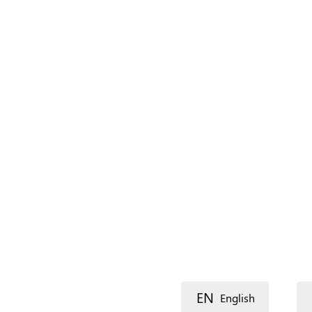
Naam (extra)
Taal
Beschrijving
Lijn 1
EN
English