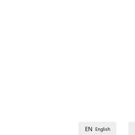
Naam (extra)
Taal
Beschrijving
Lijn 1
EN
English