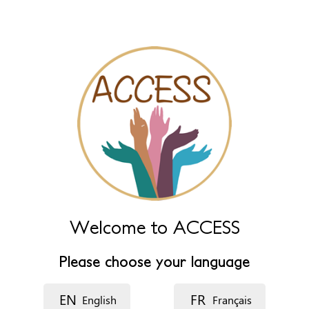
name fields below.
Naam
*
Naam (extra)
Taal
Beschrijving
Welcome to ACCESS
Please choose your language
EN
FR
English
Français