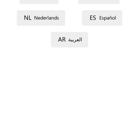
Lijn 1
NL
ES
Nederlands
Español
AR
العربية
Lijn 2
Postcode
Gemeente
Provincie
Enkel voor Spanje.