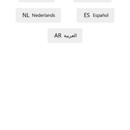
Lijn 1
NL
ES
Nederlands
Español
Lijn 2
AR
العربية
Postcode
Gemeente
Provincie
Enkel voor Spanje.
Land
*