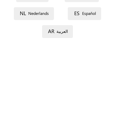
Lijn 1
NL
ES
Nederlands
Español
Lijn 2
AR
العربية
Postcode
Gemeente
Provincie
Enkel voor Spanje.
Land
*