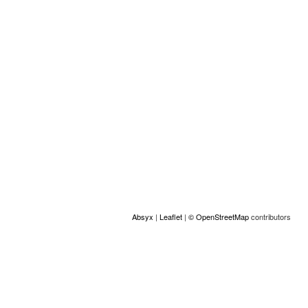
Plaats
+
−
Absyx
|
Leaflet
|
© OpenStreetMap
contributors
ACCESS
© Copyright GAMS Belgium 2026
communication@gams.be
gams.be
Realisatie door Absyx