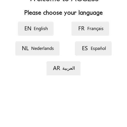
Telefoonnummer
+34 914441734
Please choose your language
Website
http://www.proyectosluzcasanova.org
EN
FR
English
Français
Openingsuren
De 9.00 a 20:00
NL
ES
Nederlands
Español
Specifieke noden
Toegankelijk voor personen met beperkte mobiliteit
AR
العربية
Een afspraak maken
Via telefoon
Via e-mail
Documenten
Geen
Verblijfsstatus