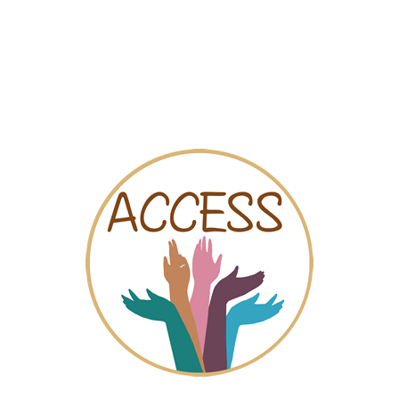
Sociale kaart
Video’s
Online chat
nformación a la Mujer-Ayuntam