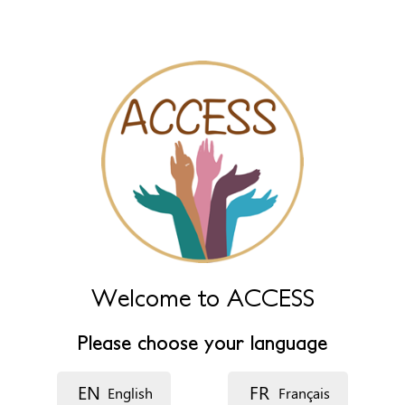
name fields below.
Naam
*
Naam (extra)
Taal
Beschrijving
Welcome to ACCESS
Please choose your language
EN
FR
English
Français