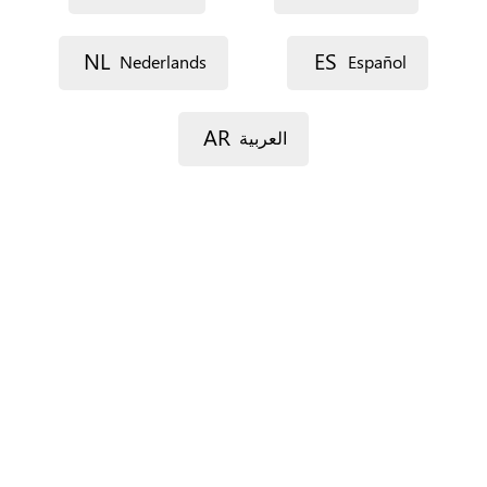
Lijn 1
NL
ES
Nederlands
Español
AR
العربية
Lijn 2
Postcode
Gemeente
Provincie
Enkel voor Spanje.