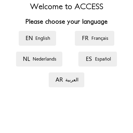
Welcome to ACCESS
Adres
C/ Ronda de Toledo, 10
Please choose your language
28005 Madrid
CAM
EN
FR
España
English
Français
Telefoonnummer
+34 915883068
NL
ES
Nederlands
Español
Website
http://www.madrid.es
AR
العربية
Openingsuren
El Servicio de Atención a Violencia de Género 24 horas. El
resto de recursos, atención de lunes a viernes de 9:00 a
21:00
Specifieke noden
Onthaal in eigen taal (via team of externe vertalers)