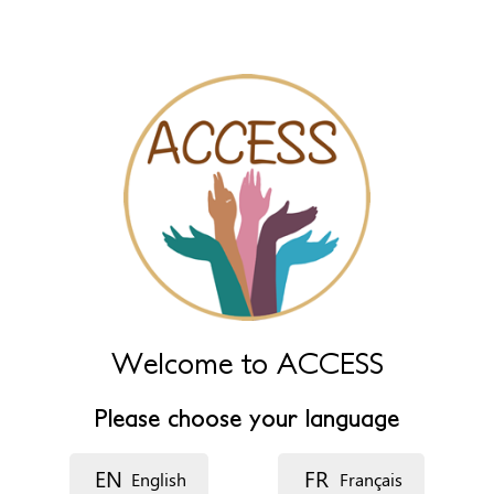
name fields below.
Naam
*
Naam (extra)
Taal
Beschrijving
Welcome to ACCESS
Please choose your language
EN
FR
English
Français