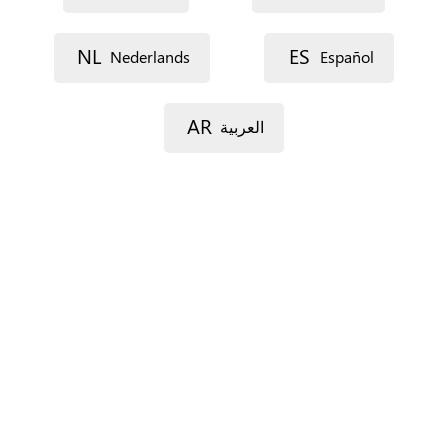
Lijn 1
NL
ES
Nederlands
Español
AR
العربية
Lijn 2
Postcode
Gemeente
Provincie
Enkel voor Spanje.