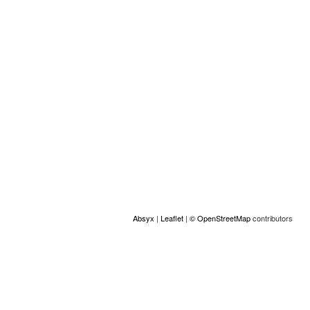
Plaats
+
−
Absyx
|
Leaflet
|
© OpenStreetMap
contributors
ACCESS
© Copyright GAMS Belgium 2026
communication@gams.be
gams.be
Realisatie door Absyx