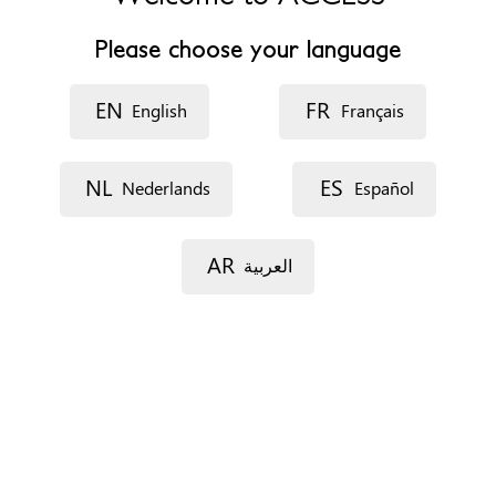
Telefoonnummer
+34 914441734
Please choose your language
Website
http://www.proyectosluzcasanova.org
EN
FR
English
Français
Openingsuren
De 9.00 a 20:00
NL
ES
Nederlands
Español
Specifieke noden
Toegankelijk voor personen met beperkte mobiliteit
AR
العربية
Een afspraak maken
Via telefoon
Via e-mail
Documenten
Geen
Verblijfsstatus