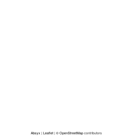
Absyx
|
Leaflet
|
© OpenStreetMap
contributors