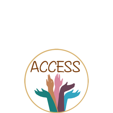
Sociale kaart
Video’s
Online chat
 CONSO-FRIEIRAS
res que les proporcione asesoramiento jurídico y psicológico, inf
s formativas vinculadas a la empregabilidad femenina y cualquier
jeres y hombres. Especial atención a la violencia de género tanto
o, apoyo psicológico, asesoramiento jurídico...).
evós,65 Panta baja