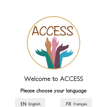
name fields below.
Naam
*
Naam (extra)
Taal
Beschrijving
Welcome to ACCESS
Please choose your language
EN
FR
English
Français