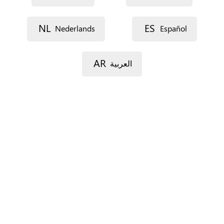
Lijn 1
NL
ES
Nederlands
Español
AR
العربية
Lijn 2
Postcode
Gemeente
Provincie
Enkel voor Spanje.