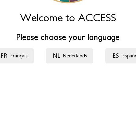
Welcome to ACCESS
ons/solidarite-femmes-refuge-femmes-victimes…
Please choose your language
FR
NL
ES
Français
Nederlands
Españ
rs)