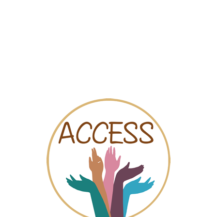
Sociale kaart
Video’s
Online chat
 et refuge pour femmes victim