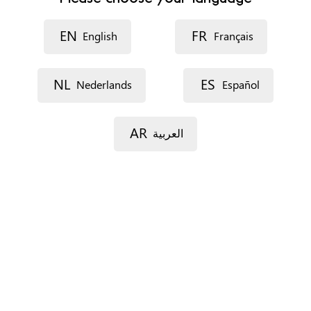
Phone
-
EN
FR
English
Français
Website
https://www.tradinter.eu
NL
ES
Nederlands
Español
Appointments
No appointment needed - Walk in service
AR
العربية
Documents
None
Immigration status
Not relevant
Profiles
Everyone
Location