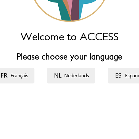
Accompagner, orienter, répondre aux besoins de personnes issue
rs les femmes/filles/mineur.e.s étranger.ère.s non accompagné.e.s
l'écoute des personnes victimes de violences, en particulier sexuel
Welcome to ACCESS
vail en réseau avec d'autres structures pour l'épanouissement de
Please choose your language
étranger avec des organisations partenaires .
FR
NL
ES
Français
Nederlands
Españ