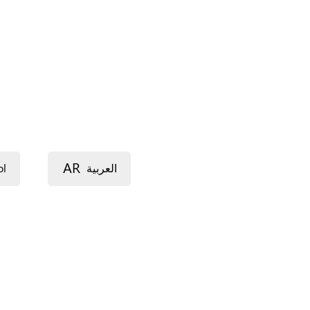
s de l'immigration, valoriser les
.
les , informer, orienter, sensibiliser, combattre
 chacun.e.
AR
ol
العربية