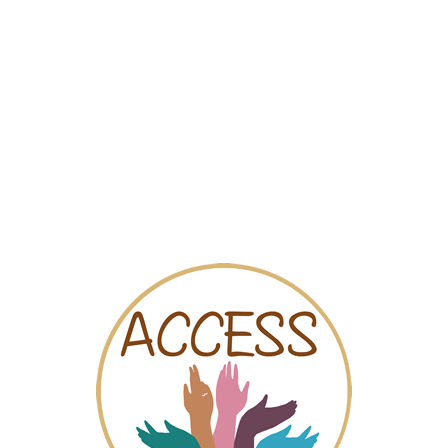
Map
Videos
Chat
bl
ns la Commune de Ans ( Province de Liège ). Elle a été créée par 
 : La Solidarité et le Respect de la différence.
r pour l'épanouissement de chacun.e