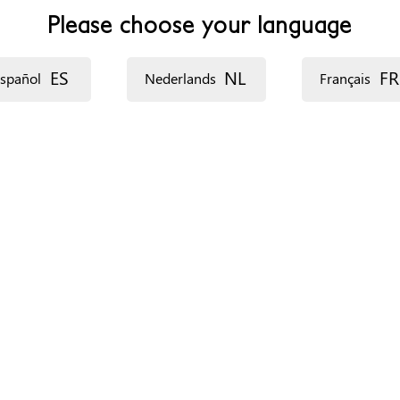
Please choose your language
ES
NL
FR
spañol
Nederlands
Français
Stress (Nederlands)
Estrés (Español)
إجهاد (العربية)
nesia)
Kontofili (Soussou)
N'ilafin (Malinke)
Cisaab (Af