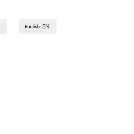
EN
English
كل اللغات
Stress (English)
Stress (Français)
ar)
Walwal (Af-Soomaali)
Midjô (Pulaar)