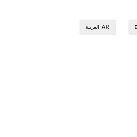
AR
E
العربية
ጭንቀት (ትግርኛ)
ውጥረት (አማርኛ)
Stres (bahasa Indo
فشار (کوردی)