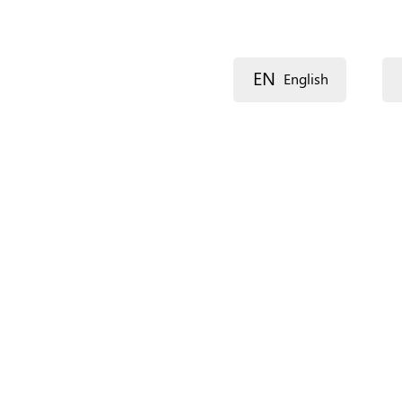
EN
English
Alle talen
Stress (English)
Stress (Françai
Midjô (Pulaar)
Walwal (Af-Soomaali)
Ci