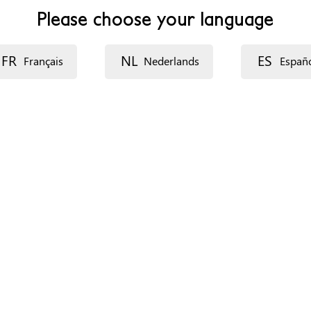
Please choose your language
FR
NL
ES
Français
Nederlands
Españ
s)
Stress (Nederlands)
Estrés (Español)
إجهاد (العربية)
saab (Afar)
N'ilafin (Malinke)
Kontofili (Soussou)
Stres