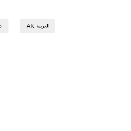
AR
ol
العربية
ውጥረት (አማርኛ)
ጭንቀት (ትግርኛ)
 (bahasa Indonesia)
فشار (کوردی)