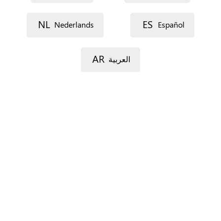
Voie 1
NL
ES
Nederlands
Español
Voie 2
AR
العربية
Code postal
Ville
Province
Pour l’Espagne seulement.
Pays
*