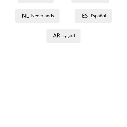
Voie 1
NL
ES
Nederlands
Español
AR
العربية
Voie 2
Code postal
Ville
Province
Pour l’Espagne seulement.