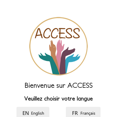
des champs ci-dessous.
Nom (principal)
*
Nom (complément)
Langue
Description
Bienvenue sur ACCESS
Veuillez choisir votre langue
EN
FR
English
Français