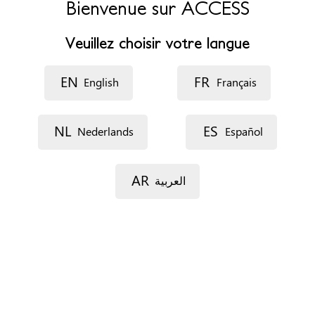
Bienvenue sur ACCESS
Téléphone
+442476444077
Veuillez choisir votre langue
Site web
https://www.coventryhaven.co.uk/
Horaires d’ouverture
EN
FR
English
Français
Monday - Friday 9am-5pm
NL
ES
Rendez-vous
Nederlands
Español
Par téléphone
Sans RDV
AR
العربية
Documents
Aucun
Situation de séjour
Pas d'importance
Types de services