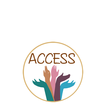
Carte
Vidéos
Tchat
 Seseña
tions