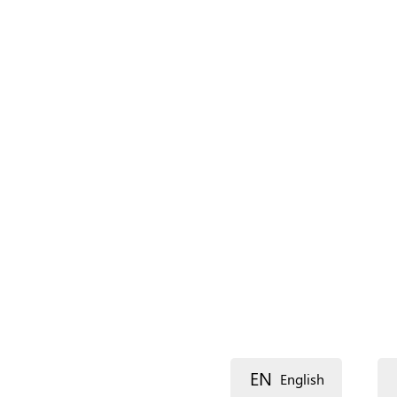
Nom (complément)
Langue
Description
Voie 1
EN
English