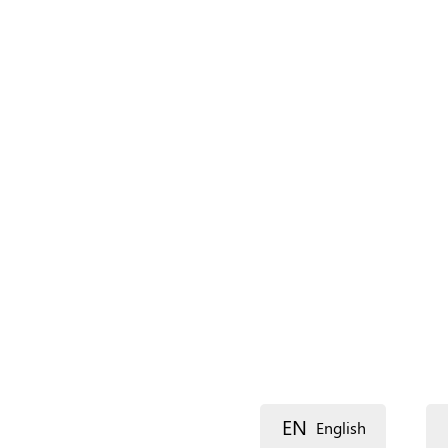
Nom (principal)
*
Nom (complément)
Langue
Description
EN
English