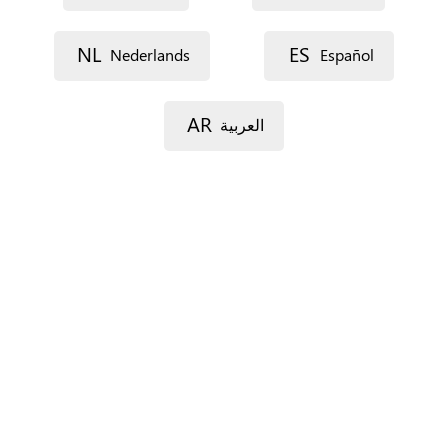
Voie 1
NL
ES
Nederlands
Español
AR
العربية
Voie 2
Code postal
Ville
Province
Pour l’Espagne seulement.