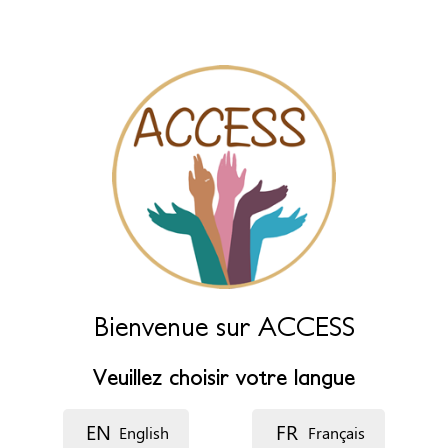
des champs ci-dessous.
Nom (principal)
*
Nom (complément)
Langue
Description
Bienvenue sur ACCESS
Veuillez choisir votre langue
EN
FR
English
Français