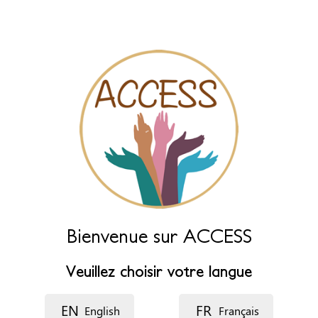
Laissez ce champ vide pour le générer automatiquement à partir
des champs ci-dessous.
Nom (principal)
*
Nom (complément)
Langue
Bienvenue sur ACCESS
Description
Veuillez choisir votre langue
EN
FR
English
Français