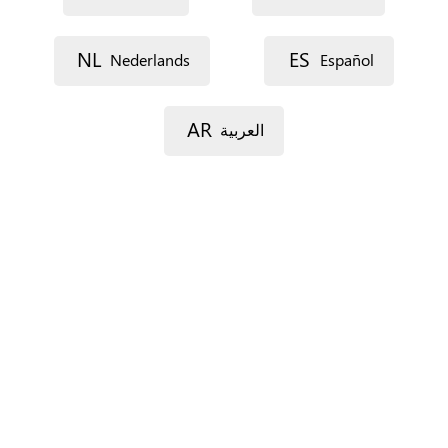
NL
ES
Nederlands
Español
Voie 1
AR
العربية
Voie 2
Code postal
Ville
Province