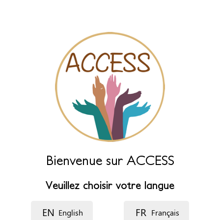
des champs ci-dessous.
Nom (principal)
*
Nom (complément)
Langue
Description
Bienvenue sur ACCESS
Veuillez choisir votre langue
EN
FR
English
Français