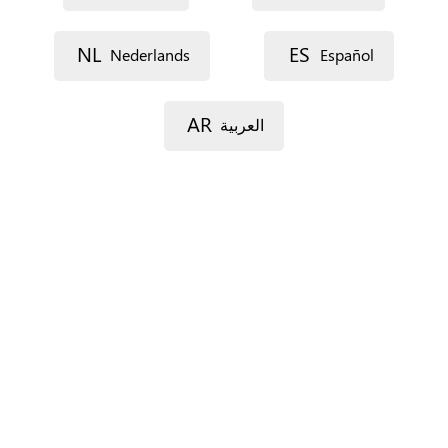
Voie 1
NL
ES
Nederlands
Español
AR
العربية
Voie 2
Code postal
Ville
Province
Pour l’Espagne seulement.