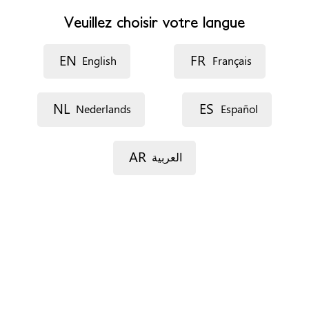
Site web
http://www.amardragoste.org
Veuillez choisir votre langue
Horaires d’ouverture
EN
FR
Tenemos dos recursos residenciales, por lo que la atención
English
Français
es integral 24 horas.
NL
ES
Rendez-vous
Nederlands
Español
Par téléphone
Par e-mail
AR
العربية
Documents
Rapport social
Situation de séjour
Pas d'importance
Profils
Femmes (seulement cisgenres)