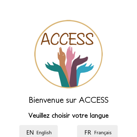
des champs ci-dessous.
Nom (principal)
*
Nom (complément)
Langue
Description
Bienvenue sur ACCESS
Veuillez choisir votre langue
EN
FR
English
Français