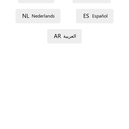
Voie 1
NL
ES
Nederlands
Español
AR
العربية
Voie 2
Code postal
Ville
Province
Pour l’Espagne seulement.