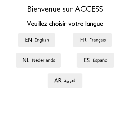
España
Bienvenue sur ACCESS
Téléphone
+34 913082704
Veuillez choisir votre langue
Site web
http://www.malostratos.org
EN
FR
English
Français
Accessibilité
Possibilité d'accueil en langue étrangère
NL
ES
Nederlands
Español
Rendez-vous
Par téléphone
AR
العربية
Documents
Rapport psychologique circonstancié
Situation de séjour
Pas d'importance