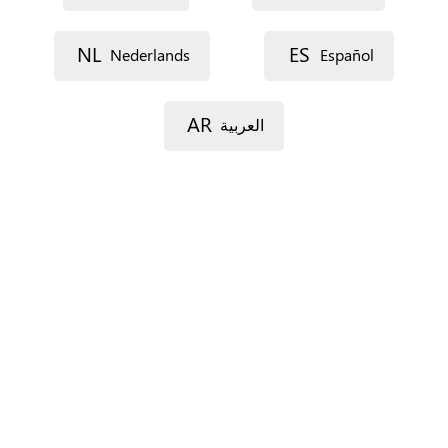
Voie 1
NL
ES
Nederlands
Español
AR
العربية
Voie 2
Code postal
Ville
Province
Pour l’Espagne seulement.