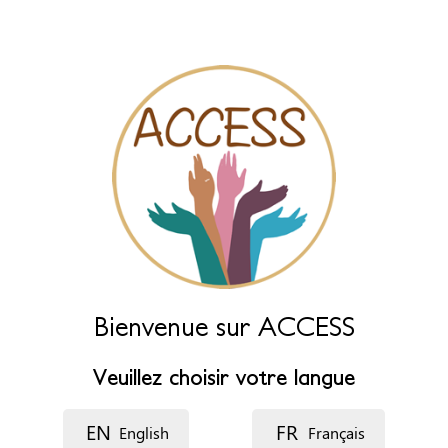
des champs ci-dessous.
Nom (principal)
*
Nom (complément)
Langue
Description
Bienvenue sur ACCESS
Veuillez choisir votre langue
EN
FR
English
Français