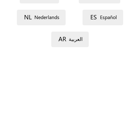
Voie 1
NL
ES
Nederlands
Español
AR
العربية
Voie 2
Code postal
Ville
Province
Pour l’Espagne seulement.