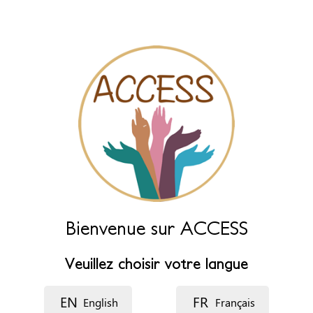
des champs ci-dessous.
Nom (principal)
*
Nom (complément)
Langue
Description
Bienvenue sur ACCESS
Veuillez choisir votre langue
EN
FR
English
Français