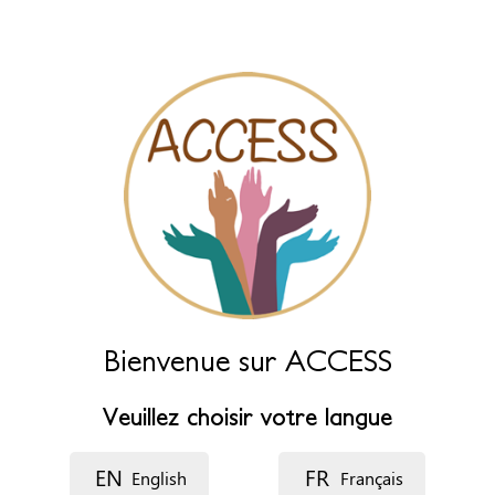
des champs ci-dessous.
Nom (principal)
*
Nom (complément)
Langue
Description
Bienvenue sur ACCESS
Veuillez choisir votre langue
EN
FR
English
Français