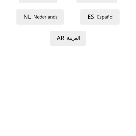
Voie 1
NL
ES
Nederlands
Español
AR
العربية
Voie 2
Code postal
Ville
Province
Pour l’Espagne seulement.