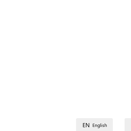
Nom (complément)
Langue
Description
Voie 1
EN
English