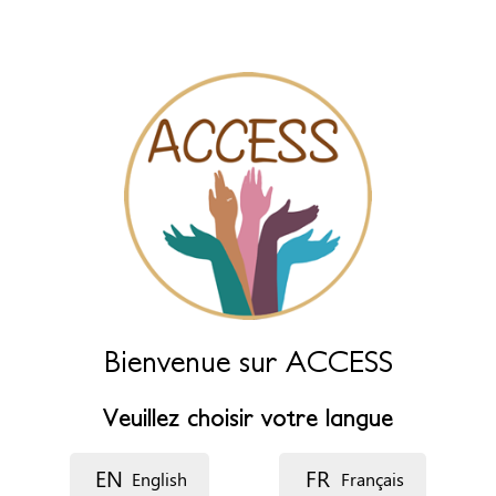
des champs ci-dessous.
Nom (principal)
*
Nom (complément)
Langue
Description
Bienvenue sur ACCESS
Veuillez choisir votre langue
EN
FR
English
Français