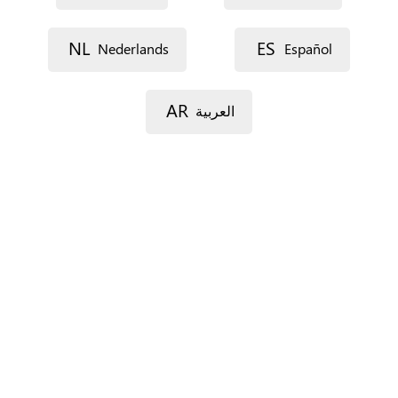
Voie 1
NL
ES
Nederlands
Español
AR
العربية
Voie 2
Code postal
Ville
Province
Pour l’Espagne seulement.