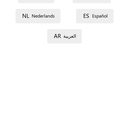
Voie 1
NL
ES
Nederlands
Español
AR
العربية
Voie 2
Code postal
Ville
Province
Pour l’Espagne seulement.