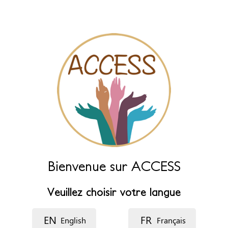
des champs ci-dessous.
Nom (principal)
*
Nom (complément)
Langue
Description
Bienvenue sur ACCESS
Veuillez choisir votre langue
EN
FR
English
Français