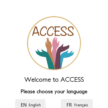
name fields below.
Naam
*
Naam (extra)
Taal
Beschrijving
Welcome to ACCESS
Please choose your language
EN
FR
English
Français