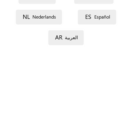
Lijn 1
NL
ES
Nederlands
Español
AR
العربية
Lijn 2
Postcode
Gemeente
Provincie
Enkel voor Spanje.