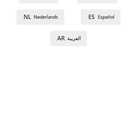
Voie 1
NL
ES
Nederlands
Español
AR
العربية
Voie 2
Code postal
Ville
Province
Pour l’Espagne seulement.