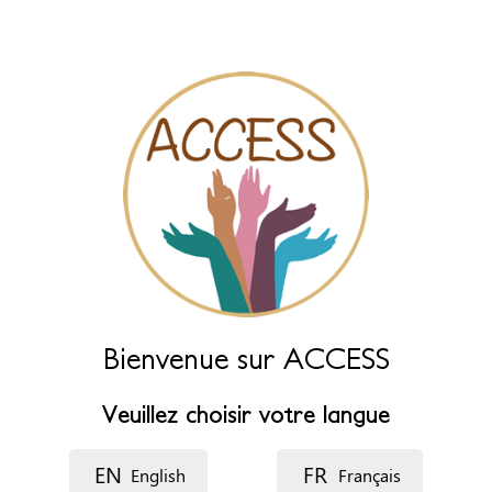
des champs ci-dessous.
Nom (principal)
*
Nom (complément)
Langue
Description
Bienvenue sur ACCESS
Veuillez choisir votre langue
EN
FR
English
Français