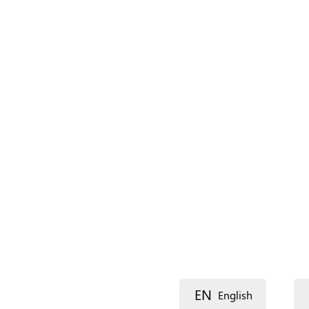
Naam (extra)
Taal
Beschrijving
Lijn 1
EN
English