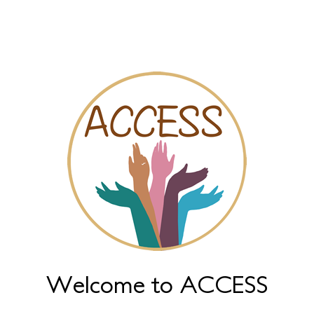
Sociale kaart
Video’s
Online chat
gd Koninkrijk die klaar staan om jouw situatie te bespreken en ad
ct met je op. Vul gewoon het formulier in dat verschijnt wanneer 
Laat een bericht achter
Welcome to ACCESS
yright GAMS Belgium 2026
communication@gams.be
gams.be
Rea