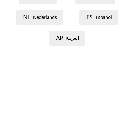
Lijn 1
NL
ES
Nederlands
Español
AR
العربية
Lijn 2
Postcode
Gemeente
Provincie
Enkel voor Spanje.