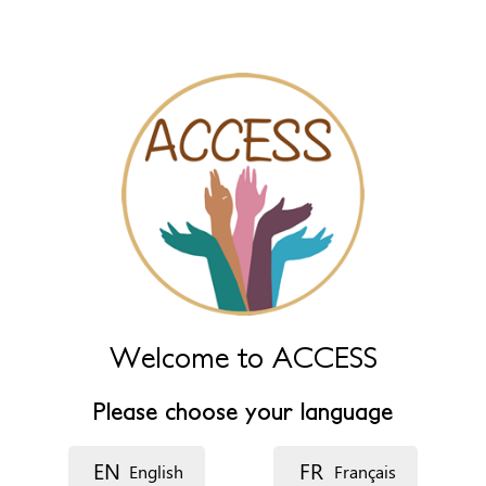
name fields below.
Naam
*
Naam (extra)
Taal
Beschrijving
Welcome to ACCESS
Please choose your language
EN
FR
English
Français